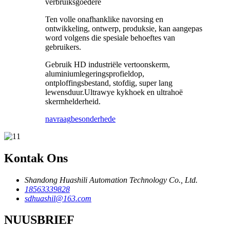
verbruiksgoedere
Ten volle onafhanklike navorsing en
ontwikkeling, ontwerp, produksie, kan aangepas
word volgens die spesiale behoeftes van
gebruikers.
Gebruik HD industriële vertoonskerm,
aluminiumlegeringsprofieldop,
ontploffingsbestand, stofdig, super lang
lewensduur.Ultrawye kykhoek en ultrahoë
skermhelderheid.
navraag
besonderhede
Kontak Ons
Shandong Huashili Automation Technology Co., Ltd.
18563339828
sdhuashil@163.com
NUUSBRIEF