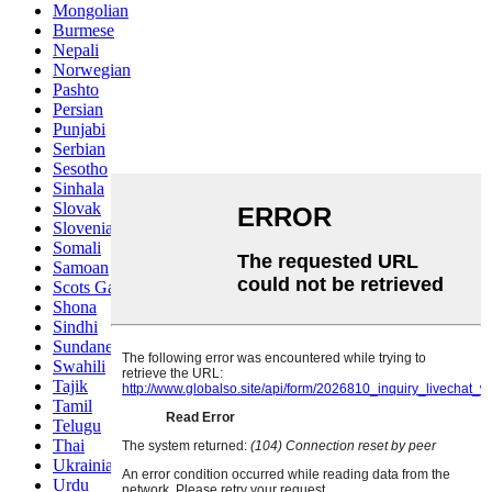
Mongolian
Burmese
Nepali
Norwegian
Pashto
Persian
Punjabi
Serbian
Sesotho
Sinhala
Slovak
Slovenian
Somali
Samoan
Scots Gaelic
Shona
Sindhi
Sundanese
Swahili
Tajik
Tamil
Telugu
Thai
Ukrainian
Urdu