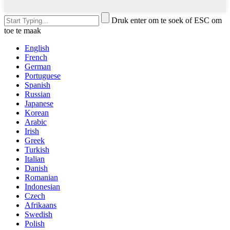
Druk enter om te soek of ESC om
toe te maak
English
French
German
Portuguese
Spanish
Russian
Japanese
Korean
Arabic
Irish
Greek
Turkish
Italian
Danish
Romanian
Indonesian
Czech
Afrikaans
Swedish
Polish