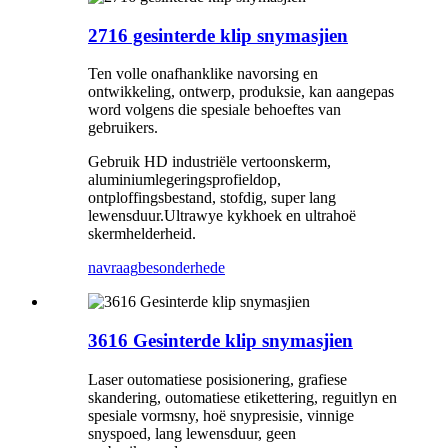
2716 gesinterde klip snymasjien
Ten volle onafhanklike navorsing en
ontwikkeling, ontwerp, produksie, kan aangepas
word volgens die spesiale behoeftes van
gebruikers.
Gebruik HD industriële vertoonskerm,
aluminiumlegeringsprofieldop,
ontploffingsbestand, stofdig, super lang
lewensduur.Ultrawye kykhoek en ultrahoë
skermhelderheid.
navraag
besonderhede
3616 Gesinterde klip snymasjien
Laser outomatiese posisionering, grafiese
skandering, outomatiese etikettering, reguitlyn en
spesiale vormsny, hoë snypresisie, vinnige
snyspoed, lang lewensduur, geen