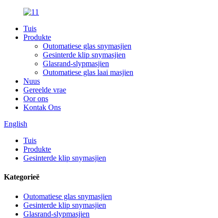
Tuis
Produkte
Outomatiese glas snymasjien
Gesinterde klip snymasjien
Glasrand-slypmasjien
Outomatiese glas laai masjien
Nuus
Gereelde vrae
Oor ons
Kontak Ons
English
Tuis
Produkte
Gesinterde klip snymasjien
Kategorieë
Outomatiese glas snymasjien
Gesinterde klip snymasjien
Glasrand-slypmasjien