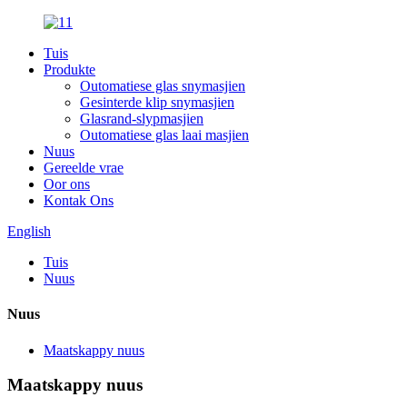
Tuis
Produkte
Outomatiese glas snymasjien
Gesinterde klip snymasjien
Glasrand-slypmasjien
Outomatiese glas laai masjien
Nuus
Gereelde vrae
Oor ons
Kontak Ons
English
Tuis
Nuus
Nuus
Maatskappy nuus
Maatskappy nuus