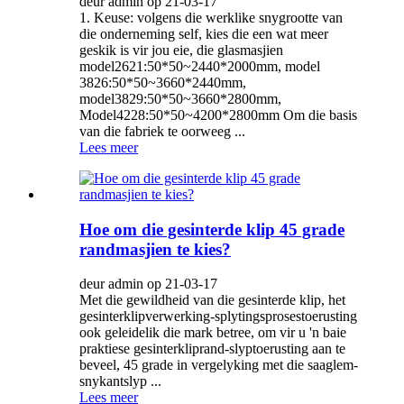
deur admin op 21-03-17
1. Keuse: volgens die werklike snygrootte van
die onderneming self, kies die een wat meer
geskik is vir jou eie, die glasmasjien
model2621:50*50~2440*2000mm, model
3826:50*50~3660*2440mm,
model3829:50*50~3660*2800mm,
Model4228:50*50~4200*2800mm Om die basis
van die fabriek te oorweeg ...
Lees meer
Hoe om die gesinterde klip 45 grade
randmasjien te kies?
deur admin op 21-03-17
Met die gewildheid van die gesinterde klip, het
gesinterklipverwerking-splytingsprosestoerusting
ook geleidelik die mark betree, om vir u 'n baie
praktiese gesinterkliprand-slyptoerusting aan te
beveel, 45 grade in vergelyking met die saaglem-
snykantslyp ...
Lees meer